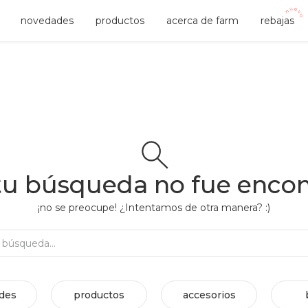
novedades
productos
acerca de farm
rebajas
tu búsqueda no fue enco
¡no se preocupe! ¿Intentamos de otra manera? :)
Rehacer búsqueda...
des
productos
accesorios