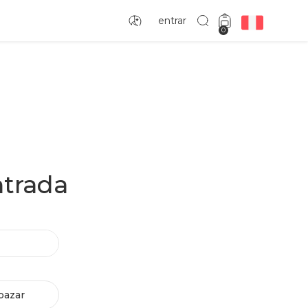
entrar
0
ntrada
bazar