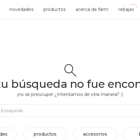
novedades
productos
acerca de farm
rebajas
tu búsqueda no fue enco
¡no se preocupe! ¿Intentamos de otra manera? :)
Rehacer búsqueda...
des
productos
accesorios