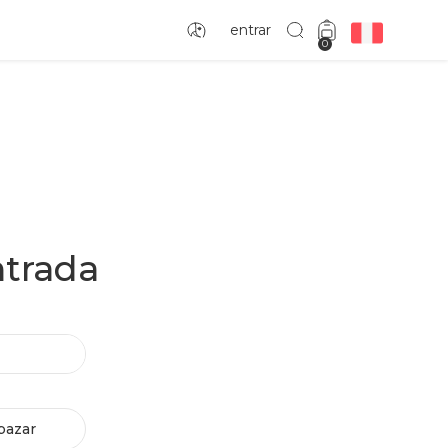
entrar
0
ntrada
bazar