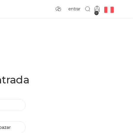
entrar
0
ntrada
bazar