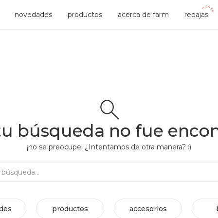
novedades
productos
acerca de farm
rebajas
tu búsqueda no fue enco
¡no se preocupe! ¿Intentamos de otra manera? :)
Rehacer búsqueda...
des
productos
accesorios