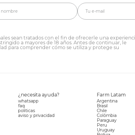
ales sean tratados con el fin de ofrecerle una experienc
stringido a mayores de 18 años. Antes de continuar, le
dad
para comprender cómo se utiliza y protege su
¿necesita ayuda?
Farm Latam
whatsapp
Argentina
faq
Brasil
politicas
Chile
aviso y privacidad
Colômbia
Paraguay
Peru
Uruguay
Bolívia