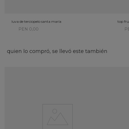
luva de terciopelo santa maría
top fru
PEN 0,00
P
quien lo compró, se llevó este también