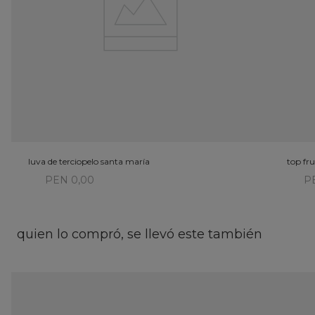
luva de terciopelo santa maría
top fru
PEN 0,00
P
quien lo compró, se llevó este también