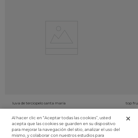
luva de terciopelo santa maría
top fru
PEN 0,00
P
Al hacer clic en “Aceptar todas las cookies”, usted
acepta que las cookies se guarden en su dispositivo
para mejorar la navegación del sitio, analizar el uso del
registrate
mismo, y colaborar con nuestros estudios para