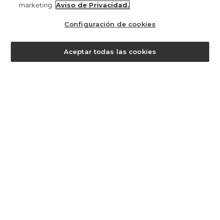
marketing.
Aviso de Privacidad.
manténgase al día de lo que ocurre aquí y obtenga un
15% de
descuento en su primera compra
. para más información
clique
Configuración de cookies
aqui
.
¿ayuda?
Aceptar todas las cookies
PEN 104,00
registro
al registrarse en Farm, acepta que sus datos personales sean
tratados con el fin de ofrecerle una experiencia personalizada en
nuestra tienda. el registro está restringido a mayores de 18 años.
Antes de continuar, le recomendamos que lea nuestra
política de
privacidad
para comprender cómo se utiliza y protege su
información.